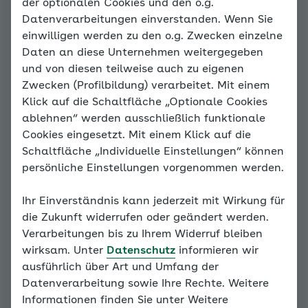
Der Teufelskreis der
der optionalen Cookies und den o.g.
Datenverarbeitungen einverstanden. Wenn Sie
Angst
einwilligen werden zu den o.g. Zwecken einzelne
Daten an diese Unternehmen weitergegeben
und von diesen teilweise auch zu eigenen
Hinweis
Zwecken (Profilbildung) verarbeitet. Mit einem
Sie befinden sich
Klick auf die Schaltfläche „Optionale Cookies
außerhalb der
ablehnen“ werden ausschließlich funktionale
empfohlenen Reihenfolge.
Cookies eingesetzt. Mit einem Klick auf die
Unser Konzept erfordert,
Schaltfläche „Individuelle Einstellungen“ können
dass alle
persönliche Einstellungen vorgenommen werden.
vorangegangenen
Grundlagen bearbeitet
Ihr Einverständnis kann jederzeit mit Wirkung für
werden. Bitte bearbeiten
die Zukunft widerrufen oder geändert werden.
Sie daher alle Seiten des
Verarbeitungen bis zu Ihrem Widerruf bleiben
Familiencoaches der Reihe
wirksam. Unter
Datenschutz
informieren wir
nach.
ausführlich über Art und Umfang der
Datenverarbeitung sowie Ihre Rechte. Weitere
Weiter mit:
Wann hilft mir
Informationen finden Sie unter Weitere