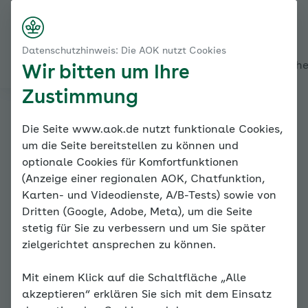
Startseite
Modul 1: Wissenswertes - Trennungsangst
Nach rechts s
Kontakt
Menü
Angstentstehung und -verlauf
Datenschutzhinweis: Die AOK nutzt Cookies
Der Teufelskreis der Angst
Alles über den Coach
Mein Coach
Mein Bereich
Mediath
Wir bitten um Ihre
Zustimmung
Familiencoach
Die Seite www.aok.de nutzt funktionale Cookies,
um die Seite bereitstellen zu können und
Kinderängste
optionale Cookies für Komfortfunktionen
(Anzeige einer regionalen AOK, Chatfunktion,
Karten- und Videodienste, A/B-Tests) sowie von
Dritten (Google, Adobe, Meta), um die Seite
stetig für Sie zu verbessern und um Sie später
zielgerichtet ansprechen zu können.
Mit einem Klick auf die Schaltfläche „Alle
Angstentstehung und -verlauf
akzeptieren“ erklären Sie sich mit dem Einsatz