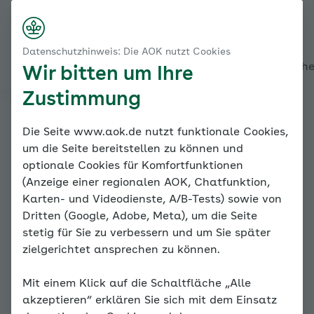
Startseite
Erwartungen & Ansprüche – Trennungsangst
Nach rechts s
Kontakt
Menü
Erwartungen wahrnehmen
Datenschutzhinweis: Die AOK nutzt Cookies
Alles über den Coach
Mein Coach
Mein Bereich
Mediath
Wir bitten um Ihre
Zustimmung
Familiencoach
Die Seite www.aok.de nutzt funktionale Cookies,
um die Seite bereitstellen zu können und
Kinderängste
optionale Cookies für Komfortfunktionen
(Anzeige einer regionalen AOK, Chatfunktion,
Karten- und Videodienste, A/B-Tests) sowie von
Dritten (Google, Adobe, Meta), um die Seite
stetig für Sie zu verbessern und um Sie später
zielgerichtet ansprechen zu können.
Erwartungen
Mit einem Klick auf die Schaltfläche „Alle
wahrnehmen
akzeptieren“ erklären Sie sich mit dem Einsatz