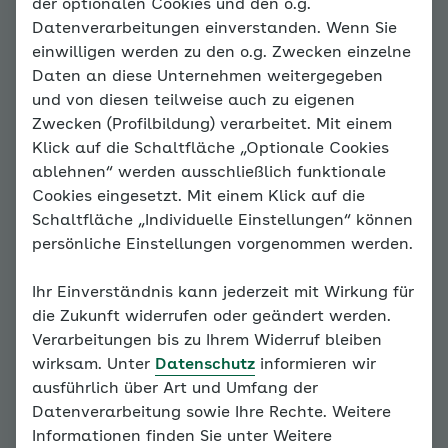
der optionalen Cookies und den o.g.
Datenverarbeitungen einverstanden. Wenn Sie
einwilligen werden zu den o.g. Zwecken einzelne
Daten an diese Unternehmen weitergegeben
und von diesen teilweise auch zu eigenen
Zwecken (Profilbildung) verarbeitet. Mit einem
Klick auf die Schaltfläche „Optionale Cookies
ablehnen“ werden ausschließlich funktionale
Cookies eingesetzt. Mit einem Klick auf die
Schaltfläche „Individuelle Einstellungen“ können
Dr. Hildegard Goletz
persönliche Einstellungen vorgenommen werden.
Viele unserer ungünstigen Erwartungen
Ihr Einverständnis kann jederzeit mit Wirkung für
und Ansprüche sind uns nicht bewusst.
die Zukunft widerrufen oder geändert werden.
Dennoch beeinflussen sie oft unser
Verarbeitungen bis zu Ihrem Widerruf bleiben
Verhalten und unsere Gefühle. Der erste
wirksam. Unter
Datenschutz
informieren wir
Schritt hin zur Veränderung solcher
ausführlich über Art und Umfang der
Einstellungen besteht darin, diese
Datenverarbeitung sowie Ihre Rechte. Weitere
wahrzunehmen.
Informationen finden Sie unter Weitere