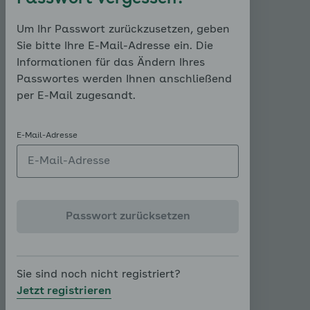
beobachten, wie diese Ihr Verhalten und
Ihre Gefühle im Alltag beeinflussen.
Um Ihr Passwort zurückzusetzen, geben
Anschließend nutzen Sie das
Sie bitte Ihre E-Mail-Adresse ein. Die
Gedankenprotokoll, welches Sie am Ende
Informationen für das Ändern Ihres
der Seite finden. Hierin halten Sie Ihre
Passwortes werden Ihnen anschließend
Gedanken, Gefühle und Ihr Verhalten fest.
per E-Mail zugesandt.
Wenn Sie möchten, dann starten Sie jetzt
die Übung an einem ruhigen und
E-Mail-Adresse
entspannten Ort. Sie lesen lieber?
Hier
finden Sie die verschriftlichte Übung.
Passwort zurücksetzen
Trennungsangst: Erwartungen,
Gefühle und Verhalten erkennen
Sie sind noch nicht registriert?
00:00
00:00
Jetzt registrieren