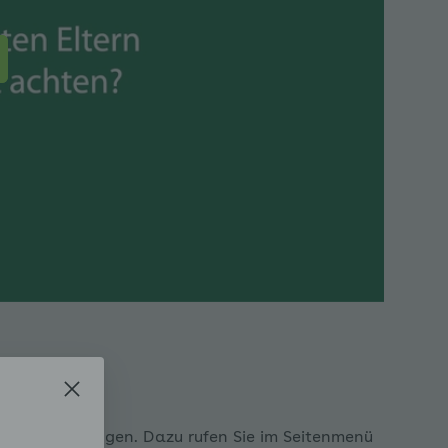
ppen
angst ausklappen
st ausklappen
ngst ausklappen
ontationsübungen. Dazu rufen Sie im Seitenmenü