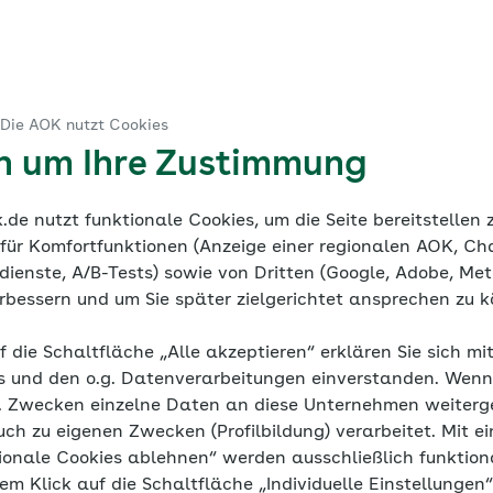
gste
 Die AOK nutzt Cookies
diathek
Häufige Fragen
en um Ihre Zustimmung
de nutzt funktionale Cookies, um die Seite bereitstellen
 für Komfortfunktionen (Anzeige einer regionalen AOK, Ch
ienste, A/B-Tests) sowie von Dritten (Google, Adobe, Meta
verbessern und um Sie später zielgerichtet ansprechen zu 
ch Kinderängs
f die Schaltfläche „Alle akzeptieren“ erklären Sie sich mi
s und den o.g. Datenverarbeitungen einverstanden. Wenn 
g. Zwecken einzelne Daten an diese Unternehmen weiter
uch zu eigenen Zwecken (Profilbildung) verarbeitet. Mit ei
ionale Cookies ablehnen“ werden ausschließlich funktion
Das Wichtigste auf einen B
nem Klick auf die Schaltfläche „Individuelle Einstellungen