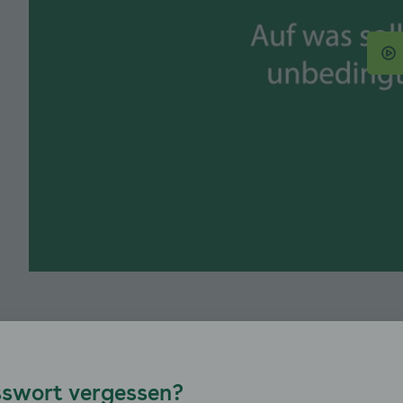
enü für Modul 1: Wissenswertes - Leistungsangst auskla
enü für Modul 2: Eigene Anteile bearbeiten - Trennungs
nü für Modul 2: Eigene Anteile bearbeiten - Soziale Ang
Los geht's!
enü für Modul 2: Eigene Anteile bearbeiten - Leistungsa
swort vergessen?
Jetzt beginnt die praktische Durchführung der Konfr