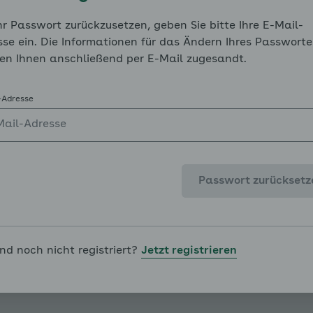
nochmal das Kapitel „Vorbereitung der Übungen“ auf.
r Passwort zurückzusetzen, geben Sie bitte Ihre E-Mail-
Schritt für Schritt mit Ihrem Kind in die Tat um.
se ein. Die Informationen für das Ändern Ihres Passworte
en Ihnen anschließend per E-Mail zugesandt.
Viel Erfolg!
enü für Modul 3: Das Kind stärken - Trennungsangst au
-Adresse
enü für Modul 3: Das Kind stärken - Soziale Angst auskl
Passwort zurücksetz
enü für Modul 3: Das Kind stärken - Leistungsangst aus
ind noch nicht registriert?
Jetzt registrieren