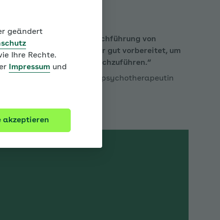
der geändert
e wichtigen Inhalte zur Durchführung von
schutz
beitet! Jetzt sind Sie sehr gut vorbereitet, um
ie Ihre Rechte.
 Kind vorzubereiten und durchzuführen.
ter
Impressum
und
ie Kinder- und Jugendlichenpsychotherapeutin
Aspekte zusammen.
appen
e akzeptieren
pen