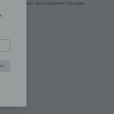
 Setzen Sie dann die integrierten Übungen
s
sklappen
appen
en
klappen