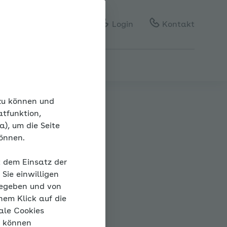
Gebärdensprache
Leichte Sprache
Login
Kontakt
 zu können und
atfunktion,
), um die Seite
können.
te
t dem Einsatz der
Sie einwilligen
gegeben und von
nem Klick auf die
ale Cookies
lick
“ können