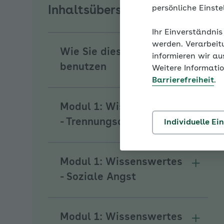
persönliche Einst
Inhaltsübersicht
Ihr Einverständnis
werden. Verarbeit
Wie Sie diesen Coach
informieren wir a
Unterm
benutzen
Weitere Informatio
Barrierefreiheit
.
Modul 1: Wissenswertes
Unterm
- Trennungsangst
Individuelle Ei
Modul 1: Wissenswertes
Unterm
- Soziale Angst
Modul 1: Wissenswertes