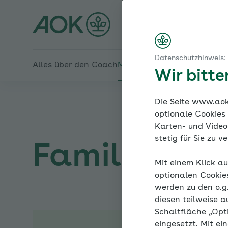
Startseite
Praktische Durchführung – Leistungsangst
Kinder stärken – Ängste meistern
Familiencoach Kinderän
Das Wichtigste auf einen Blick
Datenschutzhinweis:
Alles über den Coach
Mein Coach
Mein Bereich
Me
Wir bitt
Die Seite www.aok.
optionale Cookies
Karten- und Videod
stetig für Sie zu 
Familiencoa
Mit einem Klick au
optionalen Cookie
werden zu den o.
diesen teilweise a
Schaltfläche „Opt
eingesetzt. Mit ei