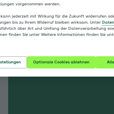
ellungen vorgenommen werden.
Dr. Julia Adam
 kann jederzeit mit Wirkung für die Zukunft widerrufen o
Super! Sie haben sich all
ungen bis zu Ihrem Widerruf bleiben wirksam. Unter
Daten
Konfrontationsübungen erar
usführlich über Art und Umfang der Datenverarbeitung sow
enü für Wie Sie diesen Coach benutzen ausklappen
die erste Übung mit Ihrem
nen finden Sie unter Weitere Informationen finden Sie un
Im Videointerview fasst d
nochmal die wichtigsten 
enü für Modul 1: Wissenswertes - Trennungsangst auskl
nstellungen
Optionale Cookies ablehnen
All
enü für Modul 1: Wissenswertes - Soziale Angst ausklap