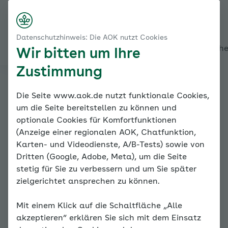
Startseite
Praktische Durchführung – Leistungsangst
Nach rechts s
Kontakt
Menü
Vor der Übung
Datenschutzhinweis: Die AOK nutzt Cookies
Alles über den Coach
Mein Coach
Mein Bereich
Mediath
Wir bitten um Ihre
Zustimmung
Familiencoach
Die Seite www.aok.de nutzt funktionale Cookies,
um die Seite bereitstellen zu können und
Kinderängste
optionale Cookies für Komfortfunktionen
(Anzeige einer regionalen AOK, Chatfunktion,
Karten- und Videodienste, A/B-Tests) sowie von
Dritten (Google, Adobe, Meta), um die Seite
stetig für Sie zu verbessern und um Sie später
zielgerichtet ansprechen zu können.
Vor der Übung
Mit einem Klick auf die Schaltfläche „Alle
akzeptieren“ erklären Sie sich mit dem Einsatz