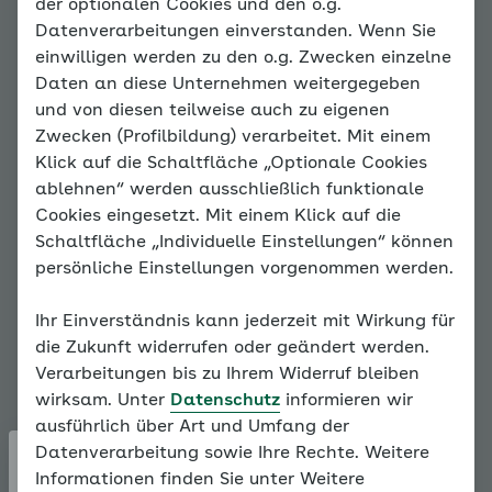
der optionalen Cookies und den o.g.
Datenverarbeitungen einverstanden. Wenn Sie
einwilligen werden zu den o.g. Zwecken einzelne
Daten an diese Unternehmen weitergegeben
und von diesen teilweise auch zu eigenen
Zwecken (Profilbildung) verarbeitet. Mit einem
Klick auf die Schaltfläche „Optionale Cookies
ablehnen“ werden ausschließlich funktionale
Cookies eingesetzt. Mit einem Klick auf die
Dr. Julia Adam
Schaltfläche „Individuelle Einstellungen“ können
Vielleicht befürchten Sie, dass die
persönliche Einstellungen vorgenommen werden.
Übungen schief gehen könnten? Dass Ihr
Kind danach noch mehr Angst haben
Ihr Einverständnis kann jederzeit mit Wirkung für
könnte? Das geht vielen Eltern auch so.
die Zukunft widerrufen oder geändert werden.
Nur Mut, Ihr Kind kann seine Angst
Verarbeitungen bis zu Ihrem Widerruf bleiben
bewältigen!
wirksam. Unter
Datenschutz
informieren wir
ausführlich über Art und Umfang der
Die Kinder- und
Datenverarbeitung sowie Ihre Rechte. Weitere
Jugendlichenpsychotherapeutin kann die
Informationen finden Sie unter Weitere
Sorgen von Eltern und Kindern bezüglich