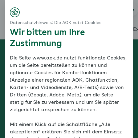
Startseite
Na
Kontakt
Menü
Datenschutzhinweis: Die AOK nutzt Cookies
(Aktuelle Seite)
Startseite
Über diesen Coach
Themenübersicht
Unsere E
Wir bitten um Ihre
Zustimmung
Coach starten
Die Seite www.aok.de nutzt funktionale Cookies,
Herzlich willkommen
um die Seite bereitstellen zu können und
optionale Cookies für Komfortfunktionen
beim
Familiencoach
(Anzeige einer regionalen AOK, Chatfunktion,
Karten- und Videodienste, A/B-Tests) sowie von
Kinderängste.
Dritten (Google, Adobe, Meta), um die Seite
stetig für Sie zu verbessern und um Sie später
zielgerichtet ansprechen zu können.
Coach starten
Mit einem Klick auf die Schaltfläche „Alle
akzeptieren“ erklären Sie sich mit dem Einsatz