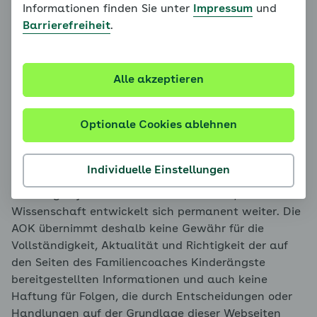
sich aus diesen Informationen individuelle Diagnosen
Informationen finden Sie unter
Impressum
und
ableiten. Die hier bereitgestellten Inhalte dienen
Barrierefreiheit
.
nicht als Ersatz für das Gespräch mit der Ärztin oder
dem Arzt oder für eine medizinische Behandlung.
Alle akzeptieren
Der Familiencoach Kinderängste wurde von
Expertinnen und Experten auf dem Gebiet der
Optionale Cookies ablehnen
Behandlung von Kinderängsten auf
wissenschaftlicher Basis entwickelt. Wir verwenden
große Sorgfalt darauf, dass die Informationen
Individuelle Einstellungen
aktuell und richtig sind. Medizinische Erkenntnisse
unterliegen jedoch einem steten Wandel, die
Wissenschaft entwickelt sich permanent weiter. Die
AOK übernimmt deshalb keine Gewähr für die
Vollständigkeit, Aktualität und Richtigkeit der auf
den Seiten des Familiencoaches Kinderängste
bereitgestellten Informationen und auch keine
Haftung für Folgen, die durch Entscheidungen oder
Handlungen auf der Grundlage dieser Webseiten