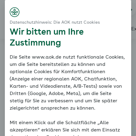
Startseite
Nutzungsbedingungen
Na
Kontakt
Menü
Datenschutzhinweis: Die AOK nutzt Cookies
Startseite
Über diesen Coach
Themenübersicht
Unsere E
Wir bitten um Ihre
Zustimmung
Coach starten
Nutzungsbedingunge
Die Seite www.aok.de nutzt funktionale Cookies,
um die Seite bereitstellen zu können und
n
optionale Cookies für Komfortfunktionen
(Anzeige einer regionalen AOK, Chatfunktion,
Karten- und Videodienste, A/B-Tests) sowie von
Dritten (Google, Adobe, Meta), um die Seite
stetig für Sie zu verbessern und um Sie später
Bei Krankheit zur Ärztin
zielgerichtet ansprechen zu können.
oder zum Arzt
Mit einem Klick auf die Schaltfläche „Alle
akzeptieren“ erklären Sie sich mit dem Einsatz