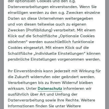
Diagnosen und Behandlungen von Krankheiten
der optionalen Cookies und den o.g.
gehören in die Hand von Ärztinnen und Ärzten oder
Datenverarbeitungen einverstanden. Wenn Sie
Psychotherapeutinnen und Psychotherapeuten. Bitte
einwilligen werden zu den o.g. Zwecken einzelne
suchen Sie daher bei Anzeichen von Erkrankungen
Daten an diese Unternehmen weitergegeben
Ihres Kindes eine Ärztin oder einen Arzt oder eine
und von diesen teilweise auch zu eigenen
Psychotherapeutin oder einen Psychotherapeuten
Zwecken (Profilbildung) verarbeitet. Mit einem
auf. Nur ausgebildete Medizinerinnen und Mediziner
Klick auf die Schaltfläche „Optionale Cookies
oder Psychotherapeutinnen und Psychotherapeuten
ablehnen“ werden ausschließlich funktionale
können eine individuelle Diagnose stellen und die auf
Cookies eingesetzt. Mit einem Klick auf die
dieser Grundlage erforderlichen Maßnahmen in die
Schaltfläche „Individuelle Einstellungen“ können
Wege leiten und behandeln. Ebenso wenig sind die
persönliche Einstellungen vorgenommen werden.
Informationen auf den Seiten des Familiencoachs
Kinderängste dazu geeignet, eine Diagnose zu
Ihr Einverständnis kann jederzeit mit Wirkung für
stellen oder ohne Gespräch mit der Ärztin oder dem
die Zukunft widerrufen oder geändert werden.
Arzt oder der Psychotherapeutin oder dem
Verarbeitungen bis zu Ihrem Widerruf bleiben
Psychotherapeuten mit einer Behandlung zu
wirksam. Unter
Datenschutz
informieren wir
beginnen. Die Informationen des Familiencoaches
ausführlich über Art und Umfang der
Kinderängste werden zu Informations- und
Datenverarbeitung sowie Ihre Rechte. Weitere
Übungszwecken bereitgestellt. Keinesfalls lassen
Informationen finden Sie unter Weitere