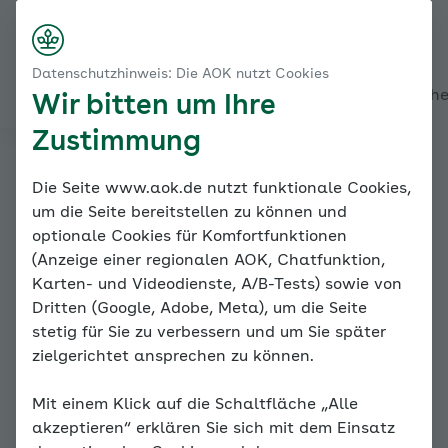
Startseite
Modul 1: Wissenswertes - Leistungsangst
Nach rechts s
Kontakt
Menü
Angstentstehung und -verlauf
Datenschutzhinweis: Die AOK nutzt Cookies
Verlaufsmöglichkeiten und Risikofaktoren
Alles über den Coach
Mein Coach
Mein Bereich
Mediath
Wir bitten um Ihre
Zustimmung
Familiencoach
Die Seite www.aok.de nutzt funktionale Cookies,
um die Seite bereitstellen zu können und
Kinderängste
optionale Cookies für Komfortfunktionen
(Anzeige einer regionalen AOK, Chatfunktion,
Karten- und Videodienste, A/B-Tests) sowie von
Dritten (Google, Adobe, Meta), um die Seite
stetig für Sie zu verbessern und um Sie später
zielgerichtet ansprechen zu können.
Mit einem Klick auf die Schaltfläche „Alle
Angstentstehung und -verlauf
akzeptieren“ erklären Sie sich mit dem Einsatz