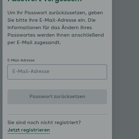
länger eine Angststörung anhält, je
ausgeprägter diese ist und je vielfältiger
Um Ihr Passwort zurückzusetzen, geben
sie sich zeigt, desto höher ist das Risiko
Sie bitte Ihre E-Mail-Adresse ein. Die
des Kindes für einen ungünstigen Verlauf.
Informationen für das Ändern Ihres
Gleiches gilt für die Entwicklung weiterer
Passwortes werden Ihnen anschließend
Probleme oder psychischer Störungen.
per E-Mail zugesandt.
E-Mail-Adresse
Übung:
Welche Folgen
haben anhaltende
Ängste?
Passwort zurücksetzen
Ihre Aufgabe:
Mit der interaktiven
Abbildung finden Sie es heraus! Klicken
Sie einfach auf die Hotspots. Über die
Sie sind noch nicht registriert?
Infokästchen erfahren Sie mehr über die
Jetzt registrieren
Stärke der Angst des jeweiligen Kindes.