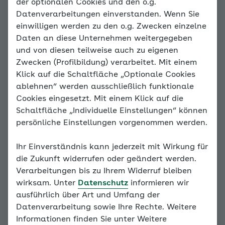
Verlaufsmöglichkeiten
der optionalen Cookies und den o.g.
Datenverarbeitungen einverstanden. Wenn Sie
und Risikofaktoren
einwilligen werden zu den o.g. Zwecken einzelne
Daten an diese Unternehmen weitergegeben
und von diesen teilweise auch zu eigenen
Hinweis
Zwecken (Profilbildung) verarbeitet. Mit einem
Sie befinden sich
Klick auf die Schaltfläche „Optionale Cookies
außerhalb der
ablehnen“ werden ausschließlich funktionale
empfohlenen Reihenfolge.
Cookies eingesetzt. Mit einem Klick auf die
Unser Konzept erfordert,
Schaltfläche „Individuelle Einstellungen“ können
dass alle
persönliche Einstellungen vorgenommen werden.
vorangegangenen
Grundlagen bearbeitet
Ihr Einverständnis kann jederzeit mit Wirkung für
werden. Bitte bearbeiten
die Zukunft widerrufen oder geändert werden.
Sie daher alle Seiten des
Verarbeitungen bis zu Ihrem Widerruf bleiben
Familiencoaches der Reihe
wirksam. Unter
Datenschutz
informieren wir
nach.
ausführlich über Art und Umfang der
Datenverarbeitung sowie Ihre Rechte. Weitere
Weiter mit:
Wann hilft mir
Informationen finden Sie unter Weitere