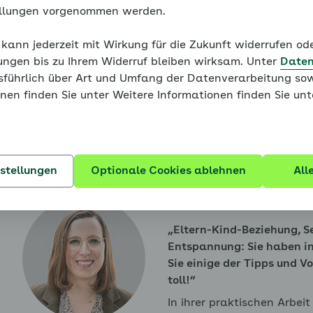
ellungen vorgenommen werden.
Das nehmen Sie mit
 kann jederzeit mit Wirkung für die Zukunft widerrufen o
ungen bis zu Ihrem Widerruf bleiben wirksam. Unter
Daten
Hinweis
usführlich über Art und Umfang der Datenverarbeitung sow
enü für Wie Sie diesen Coach benutzen ausklappen
Sie befinden sich außerhalb der empfohlenen 
nen finden Sie unter Weitere Informationen finden Sie un
dass alle vorangegangenen Grundlagen bearb
alle Seiten des Familiencoaches der Reihe na
Weiter mit:
Wann hilft mir der Coach?
enü für Modul 1: Wissenswertes - Trennungsangst auskl
nstellungen
Optionale Cookies ablehnen
All
Dr. Julia Adam
Eltern-Kind-Beziehung, S
enü für Modul 1: Wissenswertes - Soziale Angst ausklap
Entspannung: Sie haben in
Sie einige der Tipps und Vo
toll!
In ihrer praktischen Arbeit