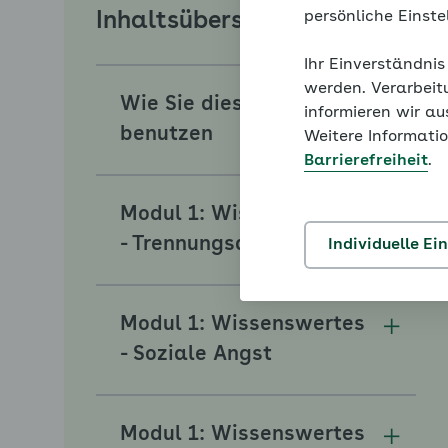
persönliche Einst
Inhaltsübersicht
Ihr Einverständnis
werden. Verarbeit
Wie Sie diesen Coach
informieren wir a
Unterm
benutzen
Weitere Informatio
Barrierefreiheit
.
Modul 1: Wissenswertes
Unterm
- Trennungsangst
Individuelle Ei
Modul 1: Wissenswertes
Unterm
- Soziale Angst
Modul 1: Wissenswertes