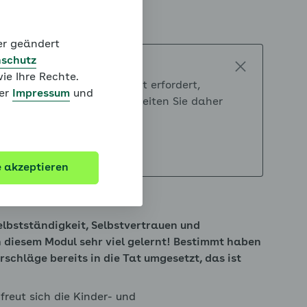
der geändert
schutz
ie Ihre Rechte.
Reihenfolge. Unser Konzept erfordert,
ter
Impressum
und
eitet werden. Bitte bearbeiten Sie daher
ch.
appen
e akzeptieren
elbstständigkeit, Selbstvertrauen und
pen
 diesem Modul sehr viel gelernt! Bestimmt haben
rschläge bereits in die Tat umgesetzt, das ist
 freut sich die Kinder- und