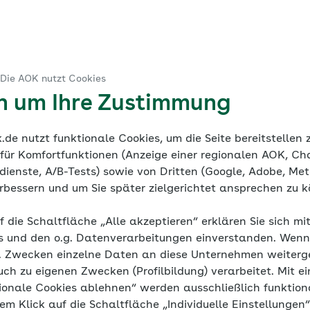
gste
 Die AOK nutzt Cookies
diathek
Häufige Fragen
en um Ihre Zustimmung
de nutzt funktionale Cookies, um die Seite bereitstellen
 für Komfortfunktionen (Anzeige einer regionalen AOK, Ch
ienste, A/B-Tests) sowie von Dritten (Google, Adobe, Meta
verbessern und um Sie später zielgerichtet ansprechen zu 
ch Kinderängs
f die Schaltfläche „Alle akzeptieren“ erklären Sie sich mi
s und den o.g. Datenverarbeitungen einverstanden. Wenn 
g. Zwecken einzelne Daten an diese Unternehmen weiter
uch zu eigenen Zwecken (Profilbildung) verarbeitet. Mit ei
ionale Cookies ablehnen“ werden ausschließlich funktion
Zusammenfassung
nem Klick auf die Schaltfläche „Individuelle Einstellungen