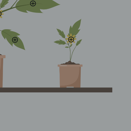
sklappen
appen
klappen