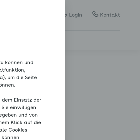
Gebärdensprache
Leichte Sprache
Login
Kontakt
 zu können und
atfunktion,
), um die Seite
können.
te
t dem Einsatz der
Sie einwilligen
gegeben und von
nem Klick auf die
ale Cookies
“ können