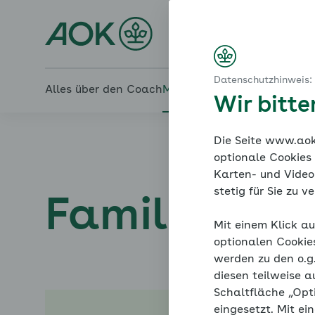
Startseite
Modul 3: Das Kind stärken - Leistungsangst
Kinder stärken – Ängste meistern
Familiencoach Kinderän
Zusammenfassung
Das nehmen Sie mit
Datenschutzhinweis:
Alles über den Coach
Mein Coach
Mein Bereich
Me
Wir bitt
Die Seite www.aok.
optionale Cookies
Karten- und Videod
stetig für Sie zu 
Familiencoa
Mit einem Klick au
optionalen Cookie
werden zu den o.
diesen teilweise a
Schaltfläche „Opt
eingesetzt. Mit ei