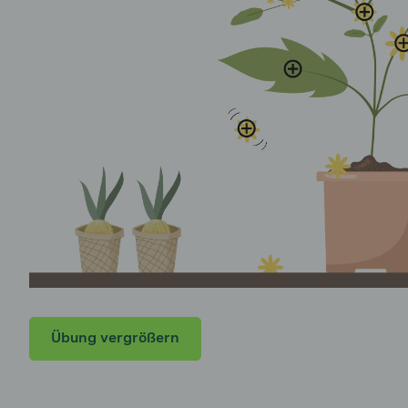
enü für Modul 3: Das Kind stärken - Trennungsangst au
enü für Modul 3: Das Kind stärken - Soziale Angst auskl
enü für Modul 3: Das Kind stärken - Leistungsangst aus
Übung vergrößern