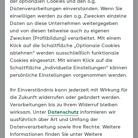
Michaels Erfahrungsbericht
der optionalen Cookies und den o.g.
Datenverarbeitungen einverstanden. Wenn Sie
einwilligen werden zu den o.g. Zwecken einzelne
Daten an diese Unternehmen weitergegeben
Hinweis
und von diesen teilweise auch zu eigenen
Sie befinden sich außerhalb der
Zwecken (Profilbildung) verarbeitet. Mit einem
empfohlenen Reihenfolge. Unser
Klick auf die Schaltfläche „Optionale Cookies
Konzept erfordert, dass alle
ablehnen“ werden ausschließlich funktionale
vorangegangenen Grundlagen
Cookies eingesetzt. Mit einem Klick auf die
bearbeitet werden. Bitte bearbeiten
Schaltfläche „Individuelle Einstellungen“ können
Sie daher alle Seiten des
persönliche Einstellungen vorgenommen werden.
Familiencoaches der Reihe nach.
Ihr Einverständnis kann jederzeit mit Wirkung für
Weiter mit:
Wann hilft mir der Coach?
die Zukunft widerrufen oder geändert werden.
Verarbeitungen bis zu Ihrem Widerruf bleiben
wirksam. Unter
Datenschutz
informieren wir
ausführlich über Art und Umfang der
Sicherlich war es für Sie herausfordernd, Ihre eigenen
Datenverarbeitung sowie Ihre Rechte. Weitere
Erwartungen, Ängste und mögliches überbehütendes
Informationen finden Sie unter Weitere
Verhalten zu bearbeiten. Keine Sorge, so geht es