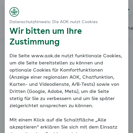
Startseite
Modul 2: Eigene Anteile bearbeiten - Trennungsan
Na
Kontakt
Menü
Ein Erfahrungsbericht
Datenschutzhinweis: Die AOK nutzt Cookies
Michaels Erfahrungsbericht
Alles über den Coach
Mein Coach
Mein Bereich
Mediath
Wir bitten um Ihre
Zustimmung
Familiencoach
Die Seite www.aok.de nutzt funktionale Cookies,
um die Seite bereitstellen zu können und
Kinderängste
optionale Cookies für Komfortfunktionen
(Anzeige einer regionalen AOK, Chatfunktion,
Karten- und Videodienste, A/B-Tests) sowie von
Dritten (Google, Adobe, Meta), um die Seite
stetig für Sie zu verbessern und um Sie später
zielgerichtet ansprechen zu können.
Mit einem Klick auf die Schaltfläche „Alle
Ein Erfahrungsbericht
akzeptieren“ erklären Sie sich mit dem Einsatz