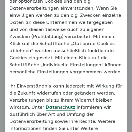
Selbstvertrauen und
der optionalen Cookies und den o.g.
Datenverarbeitungen einverstanden. Wenn Sie
Sicherheitsgefühl
einwilligen werden zu den o.g. Zwecken einzelne
Daten an diese Unternehmen weitergegeben
und von diesen teilweise auch zu eigenen
Hinweis
Zwecken (Profilbildung) verarbeitet. Mit einem
Sie befinden sich außerhalb der
Klick auf die Schaltfläche „Optionale Cookies
empfohlenen Reihenfolge. Unser
ablehnen“ werden ausschließlich funktionale
Konzept erfordert, dass alle
Cookies eingesetzt. Mit einem Klick auf die
vorangegangenen Grundlagen
Schaltfläche „Individuelle Einstellungen“ können
bearbeitet werden. Bitte bearbeiten
persönliche Einstellungen vorgenommen werden.
Sie daher alle Seiten des
Familiencoaches der Reihe nach.
Ihr Einverständnis kann jederzeit mit Wirkung für
die Zukunft widerrufen oder geändert werden.
Weiter mit:
Wann hilft mir der Coach?
Verarbeitungen bis zu Ihrem Widerruf bleiben
wirksam. Unter
Datenschutz
informieren wir
ausführlich über Art und Umfang der
Datenverarbeitung sowie Ihre Rechte. Weitere
Selbstvertrauen hilft im Umgang mit Stress und
Informationen finden Sie unter Weitere