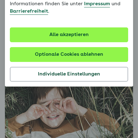
Belastung. Viele Tipps, wie Sie das Selbstvertrauen
Informationen finden Sie unter
Impressum
und
Ihres Kindes stärken können, finden Sie in Modul 3!
Barrierefreiheit
.
Neben dem Selbstvertrauen sollten Sie das
Sicherheits- und Kontrollgefühl Ihres Kindes stärken.
Dazu eignen sich z. B. die folgenden
Alle akzeptieren
Imaginationsübungen für Kinder, die Sie mit Ihrem
Kind an einem ruhigen und entspannten Ort
ausprobieren können.
Optionale Cookies ablehnen
Individuelle Einstellungen