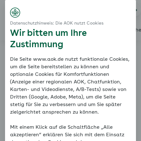
Startseite
Zusatzmodul: Mit belastenden Erlebnissen umgehe
Na
Kontakt
Menü
Stärkende Übungen für Kinder
Datenschutzhinweis: Die AOK nutzt Cookies
Selbstvertrauen und Sicherheitsgefühl
Alles über den Coach
Mein Coach
Mein Bereich
Mediath
Wir bitten um Ihre
Zustimmung
Familiencoach
Die Seite www.aok.de nutzt funktionale Cookies,
um die Seite bereitstellen zu können und
Kinderängste
optionale Cookies für Komfortfunktionen
(Anzeige einer regionalen AOK, Chatfunktion,
Karten- und Videodienste, A/B-Tests) sowie von
Dritten (Google, Adobe, Meta), um die Seite
stetig für Sie zu verbessern und um Sie später
zielgerichtet ansprechen zu können.
Mit einem Klick auf die Schaltfläche „Alle
Stärkende Übungen für Kinder
akzeptieren“ erklären Sie sich mit dem Einsatz