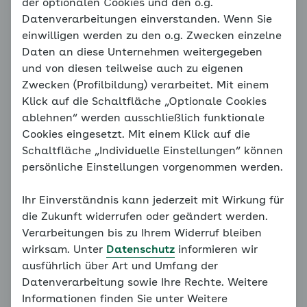
Auffällige Ängste
der optionalen Cookies und den o.g.
Datenverarbeitungen einverstanden. Wenn Sie
einwilligen werden zu den o.g. Zwecken einzelne
Daten an diese Unternehmen weitergegeben
Hinweis
und von diesen teilweise auch zu eigenen
Sie befinden sich außerhalb der
Zwecken (Profilbildung) verarbeitet. Mit einem
empfohlenen Reihenfolge. Unser
Klick auf die Schaltfläche „Optionale Cookies
Konzept erfordert, dass alle
ablehnen“ werden ausschließlich funktionale
vorangegangenen Grundlagen
Cookies eingesetzt. Mit einem Klick auf die
bearbeitet werden. Bitte bearbeiten
Schaltfläche „Individuelle Einstellungen“ können
Sie daher alle Seiten des
persönliche Einstellungen vorgenommen werden.
Familiencoaches der Reihe nach.
Ihr Einverständnis kann jederzeit mit Wirkung für
Weiter mit:
Wann hilft mir der Coach?
die Zukunft widerrufen oder geändert werden.
Verarbeitungen bis zu Ihrem Widerruf bleiben
wirksam. Unter
Datenschutz
informieren wir
ausführlich über Art und Umfang der
Datenverarbeitung sowie Ihre Rechte. Weitere
Informationen finden Sie unter Weitere