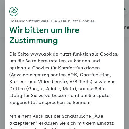
Startseite
Modul 1: Wissenswertes - Trennungsangst
Na
Kontakt
Menü
Das Angstspektrum
Datenschutzhinweis: Die AOK nutzt Cookies
Auffällige Ängste
Alles über den Coach
Mein Coach
Mein Bereich
Mediath
Wir bitten um Ihre
Zustimmung
Familiencoach
Die Seite www.aok.de nutzt funktionale Cookies,
um die Seite bereitstellen zu können und
Kinderängste
optionale Cookies für Komfortfunktionen
(Anzeige einer regionalen AOK, Chatfunktion,
Karten- und Videodienste, A/B-Tests) sowie von
Dritten (Google, Adobe, Meta), um die Seite
stetig für Sie zu verbessern und um Sie später
zielgerichtet ansprechen zu können.
Mit einem Klick auf die Schaltfläche „Alle
Das Angstspektrum
akzeptieren“ erklären Sie sich mit dem Einsatz