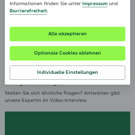
Informationen finden Sie unter
Impressum
und
Barrierefreiheit
.
Alle akzeptieren
Dr. Hildegard Goletz
Optionale Cookies ablehnen
Viele Eltern sind sich unsicher, wie sie die Angst
ihres Kindes einordnen können. Ist die Angst
Individuelle Einstellungen
unauffällig? Oder sollten sie etwas unternehmen, um
die Angst zu bewältigen?
Stellen Sie sich ähnliche Fragen? Antworten gibt
unsere Expertin im Video-Interview.