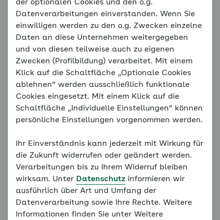
Wie Ängste entstehen
der optionalen Cookies und den o.g.
Datenverarbeitungen einverstanden. Wenn Sie
einwilligen werden zu den o.g. Zwecken einzelne
Daten an diese Unternehmen weitergegeben
Hinweis
und von diesen teilweise auch zu eigenen
Sie befinden sich außerhalb der
Zwecken (Profilbildung) verarbeitet. Mit einem
empfohlenen Reihenfolge. Unser
Klick auf die Schaltfläche „Optionale Cookies
Konzept erfordert, dass alle
ablehnen“ werden ausschließlich funktionale
vorangegangenen Grundlagen
Cookies eingesetzt. Mit einem Klick auf die
bearbeitet werden. Bitte bearbeiten
Schaltfläche „Individuelle Einstellungen“ können
Sie daher alle Seiten des
persönliche Einstellungen vorgenommen werden.
Familiencoaches der Reihe nach.
Ihr Einverständnis kann jederzeit mit Wirkung für
Weiter mit:
Wann hilft mir der Coach?
die Zukunft widerrufen oder geändert werden.
Verarbeitungen bis zu Ihrem Widerruf bleiben
wirksam. Unter
Datenschutz
informieren wir
ausführlich über Art und Umfang der
Wissen Sie noch, wie Angst entsteht und sich immer
Datenverarbeitung sowie Ihre Rechte. Weitere
weiter verstärkt? Genau! Wir sprechen hier vom
Informationen finden Sie unter Weitere
Teufelskreis der Angst. Schauen Sie ihn sich