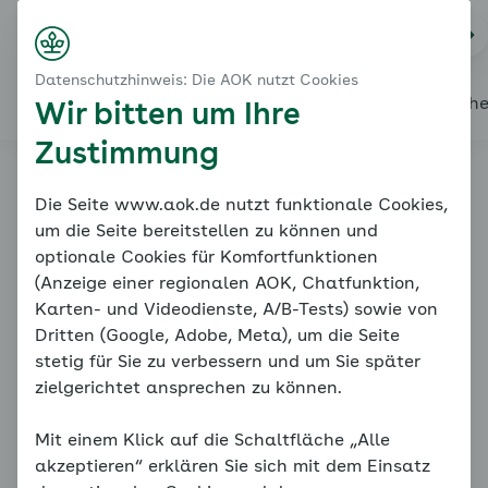
Startseite
Modul 4: Sich der Angst stellen - Soziale Angst
Na
Kontakt
Menü
Eine kleine Wiederholung
Datenschutzhinweis: Die AOK nutzt Cookies
Wie Ängste entstehen
Alles über den Coach
Mein Coach
Mein Bereich
Mediath
Wir bitten um Ihre
Zustimmung
Familiencoach
Die Seite www.aok.de nutzt funktionale Cookies,
um die Seite bereitstellen zu können und
Kinderängste
optionale Cookies für Komfortfunktionen
(Anzeige einer regionalen AOK, Chatfunktion,
Karten- und Videodienste, A/B-Tests) sowie von
Dritten (Google, Adobe, Meta), um die Seite
stetig für Sie zu verbessern und um Sie später
zielgerichtet ansprechen zu können.
Mit einem Klick auf die Schaltfläche „Alle
Eine kleine Wiederholung
akzeptieren“ erklären Sie sich mit dem Einsatz