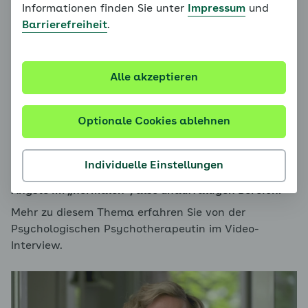
Informationen finden Sie unter
Impressum
und
Barrierefreiheit
.
Alle akzeptieren
Dr. Hildegard Goletz
Optionale Cookies ablehnen
Grundsätzlich sind Kinder sehr verschieden: Einige
sind ängstlicher und andere weniger ängstlich. Und
Individuelle Einstellungen
das ist okay so! Bei den meisten Kindern sind die
Ängste im „normalen“, also unauffälligen Bereich.
Mehr zu diesem Thema erfahren Sie von der
Psychologischen Psychotherapeutin im Video-
Interview.