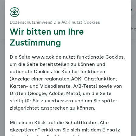
Startseite
Modul 1: Wissenswertes - Leistungsangst
Na
Kontakt
Menü
Das Angstspektrum
Datenschutzhinweis: Die AOK nutzt Cookies
Unauffällige Ängste
Alles über den Coach
Mein Coach
Mein Bereich
Mediath
Wir bitten um Ihre
Zustimmung
Familiencoach
Die Seite www.aok.de nutzt funktionale Cookies,
um die Seite bereitstellen zu können und
Kinderängste
optionale Cookies für Komfortfunktionen
(Anzeige einer regionalen AOK, Chatfunktion,
Karten- und Videodienste, A/B-Tests) sowie von
Dritten (Google, Adobe, Meta), um die Seite
stetig für Sie zu verbessern und um Sie später
zielgerichtet ansprechen zu können.
Mit einem Klick auf die Schaltfläche „Alle
Das Angstspektrum
akzeptieren“ erklären Sie sich mit dem Einsatz