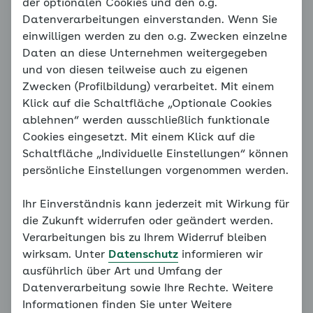
Unauffällige Ängste
der optionalen Cookies und den o.g.
Datenverarbeitungen einverstanden. Wenn Sie
einwilligen werden zu den o.g. Zwecken einzelne
Daten an diese Unternehmen weitergegeben
Hinweis
und von diesen teilweise auch zu eigenen
Sie befinden sich außerhalb der
Zwecken (Profilbildung) verarbeitet. Mit einem
empfohlenen Reihenfolge. Unser
Klick auf die Schaltfläche „Optionale Cookies
Konzept erfordert, dass alle
ablehnen“ werden ausschließlich funktionale
vorangegangenen Grundlagen
Cookies eingesetzt. Mit einem Klick auf die
bearbeitet werden. Bitte bearbeiten
Schaltfläche „Individuelle Einstellungen“ können
Sie daher alle Seiten des
persönliche Einstellungen vorgenommen werden.
Familiencoaches der Reihe nach.
Ihr Einverständnis kann jederzeit mit Wirkung für
Weiter mit:
Wann hilft mir der Coach?
die Zukunft widerrufen oder geändert werden.
Verarbeitungen bis zu Ihrem Widerruf bleiben
wirksam. Unter
Datenschutz
informieren wir
ausführlich über Art und Umfang der
Datenverarbeitung sowie Ihre Rechte. Weitere
Informationen finden Sie unter Weitere