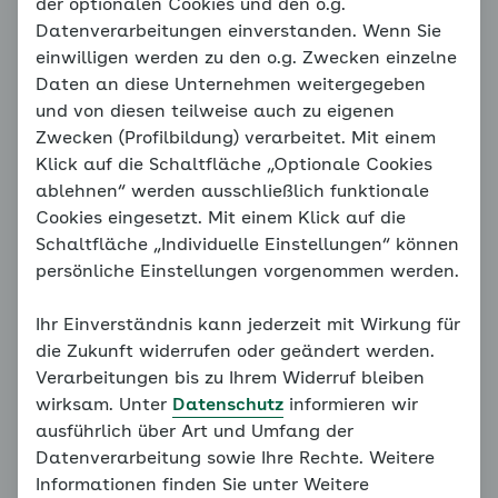
Motive für Überbehütung
der optionalen Cookies und den o.g.
Datenverarbeitungen einverstanden. Wenn Sie
einwilligen werden zu den o.g. Zwecken einzelne
Daten an diese Unternehmen weitergegeben
Hinweis
und von diesen teilweise auch zu eigenen
Sie befinden sich außerhalb der
Zwecken (Profilbildung) verarbeitet. Mit einem
empfohlenen Reihenfolge. Unser
Klick auf die Schaltfläche „Optionale Cookies
Konzept erfordert, dass alle
ablehnen“ werden ausschließlich funktionale
vorangegangenen Grundlagen
Cookies eingesetzt. Mit einem Klick auf die
bearbeitet werden. Bitte bearbeiten
Schaltfläche „Individuelle Einstellungen“ können
Sie daher alle Seiten des
persönliche Einstellungen vorgenommen werden.
Familiencoaches der Reihe nach.
Ihr Einverständnis kann jederzeit mit Wirkung für
Weiter mit:
Wann hilft mir der Coach?
die Zukunft widerrufen oder geändert werden.
Verarbeitungen bis zu Ihrem Widerruf bleiben
wirksam. Unter
Datenschutz
informieren wir
ausführlich über Art und Umfang der
Es gibt unterschiedliche Motive für überbehütendes
Datenverarbeitung sowie Ihre Rechte. Weitere
Verhalten. Einige Eltern haben z. B. ein erhöhtes
Informationen finden Sie unter Weitere
Kontrollbedürfnis, andere Eltern zeigen ausgeprägte