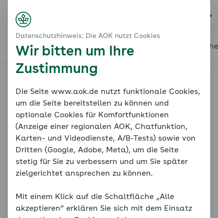
Startseite
Modul 2: Eigene Anteile bearbeiten - Soziale Angst
Na
Kontakt
Menü
Erziehungsverhalten
Datenschutzhinweis: Die AOK nutzt Cookies
Motive für Überbehütung
Alles über den Coach
Mein Coach
Mein Bereich
Mediath
Wir bitten um Ihre
Zustimmung
Familiencoach
Die Seite www.aok.de nutzt funktionale Cookies,
um die Seite bereitstellen zu können und
Kinderängste
optionale Cookies für Komfortfunktionen
(Anzeige einer regionalen AOK, Chatfunktion,
Karten- und Videodienste, A/B-Tests) sowie von
Dritten (Google, Adobe, Meta), um die Seite
stetig für Sie zu verbessern und um Sie später
zielgerichtet ansprechen zu können.
Mit einem Klick auf die Schaltfläche „Alle
Erziehungsverhalten
akzeptieren“ erklären Sie sich mit dem Einsatz