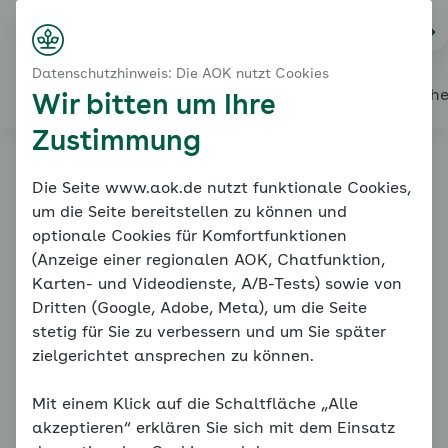
Startseite
Modul 4: Sich der Angst stellen - Soziale Angst
Na
Kontakt
Menü
Die Angstsituationen meines Kindes
Datenschutzhinweis: Die AOK nutzt Cookies
Eltern-Kind-Übung: Angstsituationen
Alles über den Coach
Mein Coach
Mein Bereich
Mediath
Wir bitten um Ihre
Zustimmung
Familiencoach
Die Seite www.aok.de nutzt funktionale Cookies,
um die Seite bereitstellen zu können und
Kinderängste
optionale Cookies für Komfortfunktionen
(Anzeige einer regionalen AOK, Chatfunktion,
Karten- und Videodienste, A/B-Tests) sowie von
Dritten (Google, Adobe, Meta), um die Seite
stetig für Sie zu verbessern und um Sie später
zielgerichtet ansprechen zu können.
Mit einem Klick auf die Schaltfläche „Alle
Die Angstsituationen meines Kindes
akzeptieren“ erklären Sie sich mit dem Einsatz