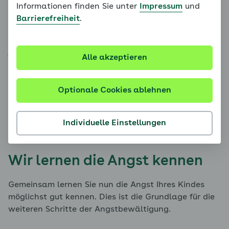
Angst Ihres Kindes nicht immer gleich, sondern
Informationen finden Sie unter
Impressum
und
unterschiedlich stark ausgeprägt ist?
Barrierefreiheit
.
Die Angstausprägung kann abhängig von der
jeweiligen Situation oder Herausforderung sein. Oder
Alle akzeptieren
auch von der jeweiligen Befindlichkeit Ihres Kindes,
also seiner körperlichen Verfassung oder Stimmung.
Sie kann sich auch unterscheiden, je nachdem, ob Ihr
Optionale Cookies ablehnen
Kind über die angstauslösende Situation nachdenkt,
darüber redet oder sie tatsächlich erlebt.
Individuelle Einstellungen
Wir lernen die Angst kennen
Gemeinsam lernen Sie nun die Angst Ihres Kindes
möglichst gut kennen. Dies ist die Grundlage für die
weiteren Schritte der Angstbewältigung.