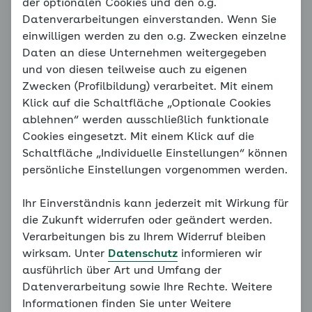
Eltern-Kind-Übung:
der optionalen Cookies und den o.g.
Datenverarbeitungen einverstanden. Wenn Sie
Angstsituationen
einwilligen werden zu den o.g. Zwecken einzelne
Daten an diese Unternehmen weitergegeben
und von diesen teilweise auch zu eigenen
Hinweis
Zwecken (Profilbildung) verarbeitet. Mit einem
Sie befinden sich außerhalb der
Klick auf die Schaltfläche „Optionale Cookies
empfohlenen Reihenfolge. Unser
ablehnen“ werden ausschließlich funktionale
Konzept erfordert, dass alle
Cookies eingesetzt. Mit einem Klick auf die
vorangegangenen Grundlagen
Schaltfläche „Individuelle Einstellungen“ können
bearbeitet werden. Bitte bearbeiten
persönliche Einstellungen vorgenommen werden.
Sie daher alle Seiten des
Familiencoaches der Reihe nach.
Ihr Einverständnis kann jederzeit mit Wirkung für
die Zukunft widerrufen oder geändert werden.
Weiter mit:
Wann hilft mir der Coach?
Verarbeitungen bis zu Ihrem Widerruf bleiben
wirksam. Unter
Datenschutz
informieren wir
ausführlich über Art und Umfang der
Datenverarbeitung sowie Ihre Rechte. Weitere
Vielleicht ist Ihnen schon mal aufgefallen, dass die
Informationen finden Sie unter Weitere