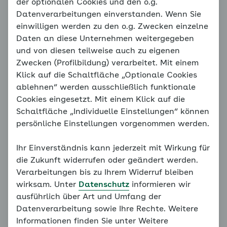
Das erwartet Sie
der optionalen Cookies und den o.g.
Datenverarbeitungen einverstanden. Wenn Sie
einwilligen werden zu den o.g. Zwecken einzelne
Daten an diese Unternehmen weitergegeben
Hinweis
und von diesen teilweise auch zu eigenen
Sie befinden sich außerhalb der
Zwecken (Profilbildung) verarbeitet. Mit einem
empfohlenen Reihenfolge. Unser
Klick auf die Schaltfläche „Optionale Cookies
Konzept erfordert, dass alle
ablehnen“ werden ausschließlich funktionale
vorangegangenen Grundlagen
Cookies eingesetzt. Mit einem Klick auf die
bearbeitet werden. Bitte bearbeiten
Schaltfläche „Individuelle Einstellungen“ können
Sie daher alle Seiten des
persönliche Einstellungen vorgenommen werden.
Familiencoaches der Reihe nach.
Ihr Einverständnis kann jederzeit mit Wirkung für
Weiter mit:
Wann hilft mir der Coach?
die Zukunft widerrufen oder geändert werden.
Verarbeitungen bis zu Ihrem Widerruf bleiben
wirksam. Unter
Datenschutz
informieren wir
ausführlich über Art und Umfang der
Eltern können die Ängste ihrer Kinder beeinflussen.
Datenverarbeitung sowie Ihre Rechte. Weitere
Insbesondere überhöhte Ansprüche an das Kind,
Informationen finden Sie unter Weitere
eigene Ängste und ein überbehütender Erziehungsstil