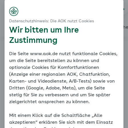
Startseite
Modul 2: Eigene Anteile bearbeiten - Leistungsang
Na
Kontakt
Menü
Einführung
Datenschutzhinweis: Die AOK nutzt Cookies
Das erwartet Sie
Alles über den Coach
Mein Coach
Mein Bereich
Mediath
Wir bitten um Ihre
Zustimmung
Familiencoach
Die Seite www.aok.de nutzt funktionale Cookies,
um die Seite bereitstellen zu können und
Kinderängste
optionale Cookies für Komfortfunktionen
(Anzeige einer regionalen AOK, Chatfunktion,
Karten- und Videodienste, A/B-Tests) sowie von
Dritten (Google, Adobe, Meta), um die Seite
stetig für Sie zu verbessern und um Sie später
zielgerichtet ansprechen zu können.
Mit einem Klick auf die Schaltfläche „Alle
Einführung
akzeptieren“ erklären Sie sich mit dem Einsatz