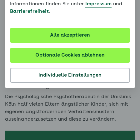
Informationen finden Sie unter
Impressum
und
Barrierefreiheit
.
Alle akzeptieren
Dr. Hildegard Goletz
Optionale Cookies ablehnen
Das Verhalten von Eltern kann die Entwicklung von
Kinderängsten begünstigen. Doch auch das
Individuelle Einstellungen
Gegenteil ist der Fall: Eltern können durch ihr
Verhalten die Ängste ihrer Kinder vermindern!
Die Psychologische Psychotherapeutin der Uniklinik
Köln half vielen Eltern ängstlicher Kinder, sich mit
eigenen angstfördernden Verhaltensmustern
auseinanderzusetzen und diese zu verändern.