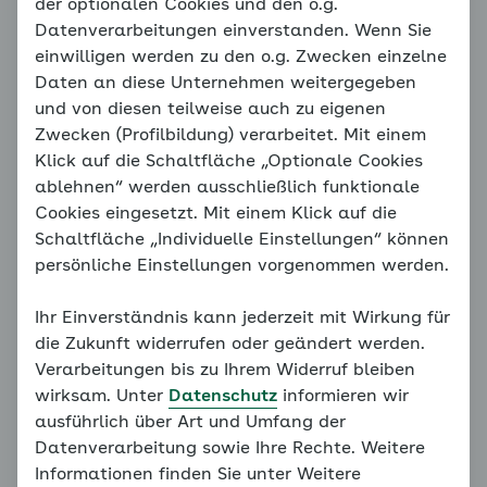
Ungünstiges Elternverhalten
der optionalen Cookies und den o.g.
Datenverarbeitungen einverstanden. Wenn Sie
einwilligen werden zu den o.g. Zwecken einzelne
Daten an diese Unternehmen weitergegeben
Hinweis
und von diesen teilweise auch zu eigenen
Sie befinden sich außerhalb der
Zwecken (Profilbildung) verarbeitet. Mit einem
empfohlenen Reihenfolge. Unser
Klick auf die Schaltfläche „Optionale Cookies
Konzept erfordert, dass alle
ablehnen“ werden ausschließlich funktionale
vorangegangenen Grundlagen
Cookies eingesetzt. Mit einem Klick auf die
bearbeitet werden. Bitte bearbeiten
Schaltfläche „Individuelle Einstellungen“ können
Sie daher alle Seiten des
persönliche Einstellungen vorgenommen werden.
Familiencoaches der Reihe nach.
Ihr Einverständnis kann jederzeit mit Wirkung für
Weiter mit:
Wann hilft mir der Coach?
die Zukunft widerrufen oder geändert werden.
Verarbeitungen bis zu Ihrem Widerruf bleiben
wirksam. Unter
Datenschutz
informieren wir
ausführlich über Art und Umfang der
Datenverarbeitung sowie Ihre Rechte. Weitere
Informationen finden Sie unter Weitere