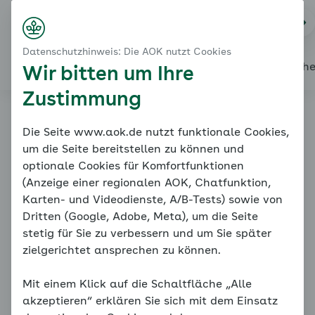
Startseite
Modul 2: Eigene Anteile bearbeiten - Soziale Angst
Na
Kontakt
Menü
Die Rolle der Eltern
Datenschutzhinweis: Die AOK nutzt Cookies
Ungünstiges Elternverhalten
Alles über den Coach
Mein Coach
Mein Bereich
Mediath
Wir bitten um Ihre
Zustimmung
Familiencoach
Die Seite www.aok.de nutzt funktionale Cookies,
um die Seite bereitstellen zu können und
Kinderängste
optionale Cookies für Komfortfunktionen
(Anzeige einer regionalen AOK, Chatfunktion,
Karten- und Videodienste, A/B-Tests) sowie von
Dritten (Google, Adobe, Meta), um die Seite
stetig für Sie zu verbessern und um Sie später
zielgerichtet ansprechen zu können.
Mit einem Klick auf die Schaltfläche „Alle
Die Rolle der Eltern
akzeptieren“ erklären Sie sich mit dem Einsatz