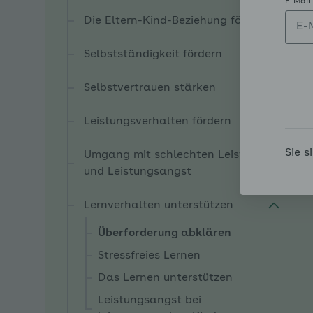
E-Mail
Die Eltern-Kind-Beziehung fördern
Selbstständigkeit fördern
Selbstvertrauen stärken
Leistungsverhalten fördern
Sie s
Umgang mit schlechten Leistungen
und Leistungsangst
Lernverhalten unterstützen
Überforderung abklären
Stressfreies Lernen
Das Lernen unterstützen
Leistungsangst bei