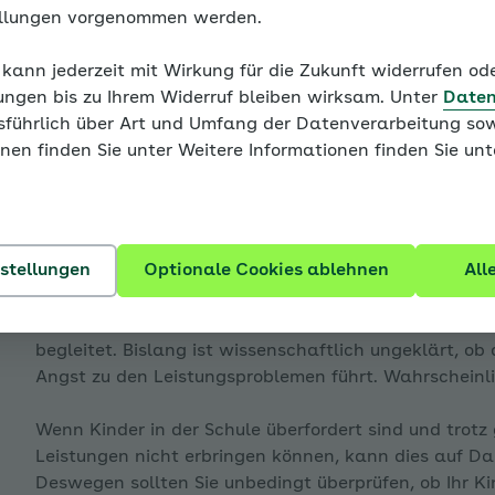
ellungen vorgenommen werden.
Überforderung abklären
 kann jederzeit mit Wirkung für die Zukunft widerrufen o
ungen bis zu Ihrem Widerruf bleiben wirksam. Unter
Daten
Hinweis
usführlich über Art und Umfang der Datenverarbeitung sow
enü für Wie Sie diesen Coach benutzen ausklappen
Sie befinden sich außerhalb der empfohlenen 
nen finden Sie unter Weitere Informationen finden Sie un
dass alle vorangegangenen Grundlagen bearb
alle Seiten des Familiencoaches der Reihe na
Weiter mit:
Wann hilft mir der Coach?
enü für Modul 1: Wissenswertes - Trennungsangst auskl
nstellungen
Optionale Cookies ablehnen
All
Leistungsängste werden häufig von Leistungsproble
begleitet. Bislang ist wissenschaftlich ungeklärt, ob
Angst zu den Leistungsproblemen führt. Wahrscheinli
enü für Modul 1: Wissenswertes - Soziale Angst ausklap
Wenn Kinder in der Schule überfordert sind und trotz
Leistungen nicht erbringen können, kann dies auf D
Deswegen sollten Sie unbedingt überprüfen, ob Ihr Kind