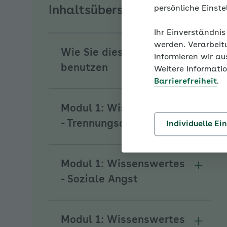
persönliche Einst
Inhaltsübersicht
Ihr Einverständnis
werden. Verarbeit
Wie Sie diesen Coach
informieren wir a
Unterm
benutzen
Weitere Informatio
Barrierefreiheit
.
Modul 1: Wissenswertes
Unterm
- Trennungsangst
Individuelle Ei
Modul 1: Wissenswertes
Unterm
- Soziale Angst
Modul 1: Wissenswertes