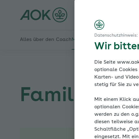
Startseite
Modul 3: Das Kind stärken - Leistungsangst
Kinder stärken – Ängste meistern
Familiencoach Kinderän
Lernverhalten unterstützen
Überforderung abklären
Datenschutzhinweis:
Alles über den Coach
Mein Coach
Mein Bereich
Me
Wir bitt
Die Seite www.aok.
optionale Cookies
Karten- und Videod
stetig für Sie zu 
Familiencoa
Mit einem Klick au
optionalen Cookie
werden zu den o.
diesen teilweise a
Schaltfläche „Opt
eingesetzt. Mit ei