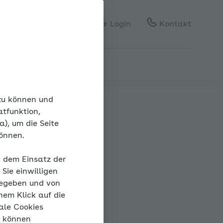
Gebärdensprache
Leichte Sprache
Login
Kontakt
 zu können und
atfunktion,
), um die Seite
können.
te
t dem Einsatz der
Sie einwilligen
gegeben und von
nem Klick auf die
ale Cookies
“ können