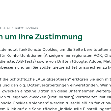
gste
 Die AOK nutzt Cookies
diathek
Häufige Fragen
en um Ihre Zustimmung
de nutzt funktionale Cookies, um die Seite bereitstellen
 für Komfortfunktionen (Anzeige einer regionalen AOK, Ch
ienste, A/B-Tests) sowie von Dritten (Google, Adobe, Meta
verbessern und um Sie später zielgerichtet ansprechen zu 
ch Kinderängs
f die Schaltfläche „Alle akzeptieren“ erklären Sie sich mi
s und den o.g. Datenverarbeitungen einverstanden. Wenn 
g. Zwecken einzelne Daten an diese Unternehmen weiter
uch zu eigenen Zwecken (Profilbildung) verarbeitet. Mit ei
ionale Cookies ablehnen“ werden ausschließlich funktion
Lernverhalten unterstützen
nem Klick auf die Schaltfläche „Individuelle Einstellungen