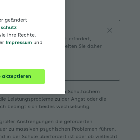
der geändert
schutz
ie Ihre Rechte.
Reihenfolge. Unser Konzept erfordert,
ter
Impressum
und
eitet werden. Bitte bearbeiten Sie daher
ch.
appen
e akzeptieren
men in einem oder mehreren Schulfächern
 die Leistungsprobleme zu der Angst oder die
ch bedingt sich beides wechselseitig.
pen
 großer Anstrengungen die geforderten
auer zu massiven psychischen Problemen führen.
 in der Schule überfordert ist oder ob vielleicht