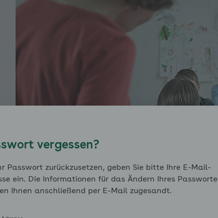
enü für Modul 3: Das Kind stärken - Trennungsangst au
enü für Modul 3: Das Kind stärken - Soziale Angst auskl
swort vergessen?
enü für Modul 3: Das Kind stärken - Leistungsangst aus
r Passwort zurückzusetzen, geben Sie bitte Ihre E-Mail-
se ein. Die Informationen für das Ändern Ihres Passworte
en Ihnen anschließend per E-Mail zugesandt.