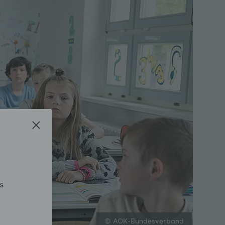
sklappen
appen
klappen
s
© AOK-Bundesverband