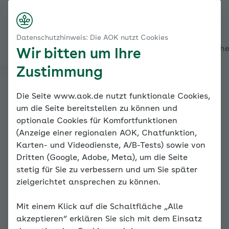
Startseite
Wie Sie diesen Coach benutzen
Nach rechts s
Kontakt
Menü
Inhalte für mich anpassen
Datenschutzhinweis: Die AOK nutzt Cookies
Jetzt für mich anpassen
Alles über den Coach
Mein Coach
Mein Bereich
Mediath
Wir bitten um Ihre
Zustimmung
Familiencoach
Die Seite www.aok.de nutzt funktionale Cookies,
um die Seite bereitstellen zu können und
Kinderängste
optionale Cookies für Komfortfunktionen
(Anzeige einer regionalen AOK, Chatfunktion,
Karten- und Videodienste, A/B-Tests) sowie von
Dritten (Google, Adobe, Meta), um die Seite
stetig für Sie zu verbessern und um Sie später
zielgerichtet ansprechen zu können.
Mit einem Klick auf die Schaltfläche „Alle
Inhalte für mich anpassen
akzeptieren“ erklären Sie sich mit dem Einsatz