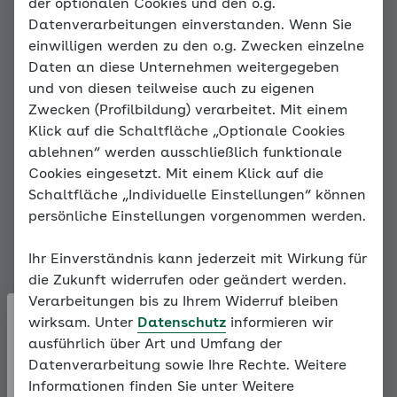
Jetzt für mich anpassen
der optionalen Cookies und den o.g.
Datenverarbeitungen einverstanden. Wenn Sie
einwilligen werden zu den o.g. Zwecken einzelne
Daten an diese Unternehmen weitergegeben
Hinweis
und von diesen teilweise auch zu eigenen
Sie befinden sich
Zwecken (Profilbildung) verarbeitet. Mit einem
außerhalb der
Klick auf die Schaltfläche „Optionale Cookies
empfohlenen Reihenfolge.
ablehnen“ werden ausschließlich funktionale
Unser Konzept erfordert,
Cookies eingesetzt. Mit einem Klick auf die
dass alle
Schaltfläche „Individuelle Einstellungen“ können
vorangegangenen
persönliche Einstellungen vorgenommen werden.
Grundlagen bearbeitet
werden. Bitte bearbeiten
Ihr Einverständnis kann jederzeit mit Wirkung für
Sie daher alle Seiten des
die Zukunft widerrufen oder geändert werden.
Familiencoaches der Reihe
Verarbeitungen bis zu Ihrem Widerruf bleiben
nach.
wirksam. Unter
Datenschutz
informieren wir
ausführlich über Art und Umfang der
Passwort vergessen?
Weiter mit:
Wann hilft mir
Datenverarbeitung sowie Ihre Rechte. Weitere
der Coach?
Informationen finden Sie unter Weitere
Um Ihr Passwort zurückzusetzen, geben