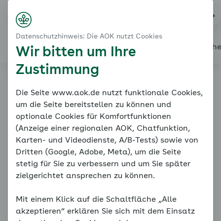
Startseite
Das Angstspektrum - Soziale Angst
Na
Kontakt
Menü
Datenschutzhinweis: Die AOK nutzt Cookies
Alles über den Coach
Mein Coach
Mein Bereich
Mediath
Wir bitten um Ihre
Zustimmung
Familiencoach
Die Seite www.aok.de nutzt funktionale Cookies,
um die Seite bereitstellen zu können und
Kinderängste
optionale Cookies für Komfortfunktionen
(Anzeige einer regionalen AOK, Chatfunktion,
Karten- und Videodienste, A/B-Tests) sowie von
Dritten (Google, Adobe, Meta), um die Seite
stetig für Sie zu verbessern und um Sie später
zielgerichtet ansprechen zu können.
Das Angstspektrum - Soziale
Mit einem Klick auf die Schaltfläche „Alle
Angst
akzeptieren“ erklären Sie sich mit dem Einsatz