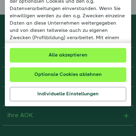
der optionalen Cookies und den o.g.
Datenverarbeitungen einverstanden. Wenn Sie
einwilligen werden zu den o.g. Zwecken einzelne
Daten an diese Unternehmen weitergegeben
Familiencoach Kinderängste
und von diesen teilweise auch zu eigenen
Zwecken (Profilbildung) verarbeitet. Mit einem
Klick auf die Schaltfläche „Optionale Cookies
ablehnen“ werden ausschließlich funktionale
Alle akzeptieren
Über uns
Cookies eingesetzt. Mit einem Klick auf die
Schaltfläche „Individuelle Einstellungen“ können
persönliche Einstellungen vorgenommen werden.
Optionale Cookies ablehnen
Hilfe und Kontakt
Ihr Einverständnis kann jederzeit mit Wirkung für
Individuelle Einstellungen
Rechtliches
die Zukunft widerrufen oder geändert werden.
Verarbeitungen bis zu Ihrem Widerruf bleiben
wirksam. Unter
Datenschutz
informieren wir
Ihre AOK
ausführlich über Art und Umfang der
Datenverarbeitung sowie Ihre Rechte. Weitere
Informationen finden Sie unter Weitere